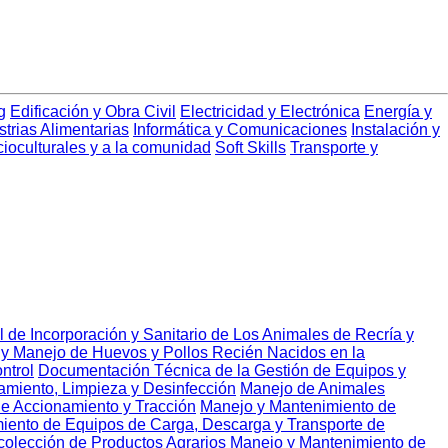
g
Edificación y Obra Civil
Electricidad y Electrónica
Energía y
strias Alimentarias
Informática y Comunicaciones
Instalación y
cioculturales y a la comunidad
Soft Skills
Transporte y
l de Incorporación y Sanitario de Los Animales de Recría y
 y Manejo de Huevos y Pollos Recién Nacidos en la
ntrol
Documentación Técnica de la Gestión de Equipos y
namiento, Limpieza y Desinfección
Manejo de Animales
e Accionamiento y Tracción
Manejo y Mantenimiento de
iento de Equipos de Carga, Descarga y Transporte de
olección de Productos Agrarios
Manejo y Mantenimiento de