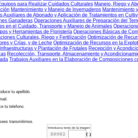
quipos para Realizar Cuidados Culturales
Manejo, Riego y Ab
cción
Mantenimiento y Manejo de Invernaderos
Mantenimiento y
 Auxiliares de Abonado y Aplicación de Tratamientos en Cultiv
ones Ganaderas
Operaciones Auxiliares de Preparación del Terr
es en el Cuidado, Transporte y Manejo de Animales
Operacione
pos y Herramientas de Floristería
Operaciones Básicas de Contr
ciones Culturales, Riego y Fertilización
Optimización de Recurs
res y Crías, y de Leche
Optimización de Recursos en la Explo
Infraestructuras y Plantación de Frutales
Recepción y Acondicio
zas
Recolección, Transporte, Almacenamiento y Acondicionamie
tada
Trabajos Auxiliares en la Elaboración de Composiciones c
roduce tu apellido.
mail.
ce tu telefono.
ees transmitirnos.
Introduzca texto de la imagen