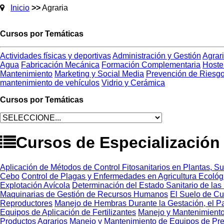
Inicio
>>
Agraria
Cursos por Temáticas
Actividades físicas y deportivas
Administración y Gestión
Agrar
Agua
Fabricación Mecánica
Formación Complementaria
Hoste
Mantenimiento
Marketing y Social Media
Prevención de Riesgo
mantenimiento de vehículos
Vidrio y Cerámica
Cursos por Temáticas
Cursos de Especialización
Aplicación de Métodos de Control Fitosanitarios en Plantas, Su
Cebo
Control de Plagas y Enfermedades en Agricultura Ecológ
Explotación Avícola
Determinación del Estado Sanitario de las 
Maquinarias de Gestión de Recursos Humanos
El Suelo de Cu
Reproductores
Manejo de Hembras Durante la Gestación, el Par
Equipos de Aplicación de Fertilizantes
Manejo y Mantenimiento 
Productos Agrarios
Manejo y Mantenimiento de Equipos de Pre