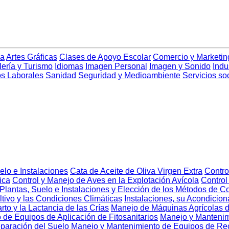
ia
Artes Gráficas
Clases de Apoyo Escolar
Comercio y Marketin
lería y Turismo
Idiomas
Imagen Personal
Imagen y Sonido
Indu
s Laborales
Sanidad
Seguridad y Medioambiente
Servicios so
elo e Instalaciones
Cata de Aceite de Oliva Virgen Extra
Contro
ica
Control y Manejo de Aves en la Explotación Avícola
Control
Plantas, Suelo e Instalaciones y Elección de los Métodos de Co
ltivo y las Condiciones Climáticas
Instalaciones, su Acondicio
to y la Lactancia de las Crías
Manejo de Máquinas Agrícolas d
de Equipos de Aplicación de Fitosanitarios
Manejo y Mantenim
paración del Suelo
Manejo y Mantenimiento de Equipos de Rec