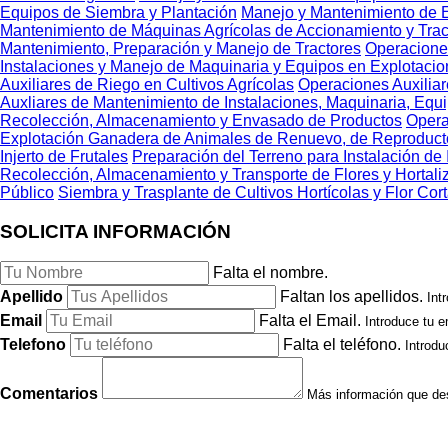
Equipos de Siembra y Plantación
Manejo y Mantenimiento de E
Mantenimiento de Máquinas Agrícolas de Accionamiento y Tra
Mantenimiento, Preparación y Manejo de Tractores
Operaciones
Instalaciones y Manejo de Maquinaria y Equipos en Explotaci
Auxiliares de Riego en Cultivos Agrícolas
Operaciones Auxiliar
Auxliares de Mantenimiento de Instalaciones, Maquinaria, Equi
Recolección, Almacenamiento y Envasado de Productos
Opera
Explotación Ganadera de Animales de Renuevo, de Reproducto
Injerto de Frutales
Preparación del Terreno para Instalación de 
Recolección, Almacenamiento y Transporte de Flores y Hortali
Público
Siembra y Trasplante de Cultivos Hortícolas y Flor Cor
SOLICITA INFORMACIÓN
Falta el nombre.
Apellido
Faltan los apellidos.
Int
Email
Falta el Email.
Introduce tu e
Telefono
Falta el teléfono.
Introdu
Comentarios
Más información que des